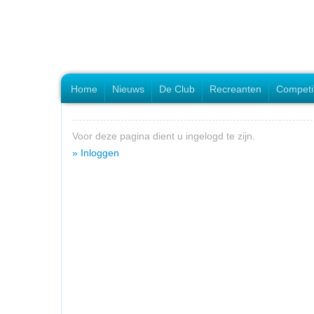
Home
Nieuws
De Club
Recreanten
Competi
Voor deze pagina dient u ingelogd te zijn.
» Inloggen