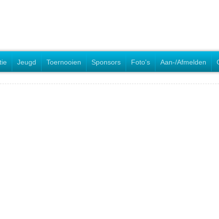
tie
Jeugd
Toernooien
Sponsors
Foto's
Aan-/Afmelden