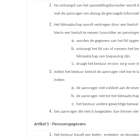
Na ontvangst van het aanmeldingsformulier wordt d
met de aanvrager om alsnog de gevraagde informatie
Het lidmaatschap wordt verkregen door een besluit t
hierin een besluit te nemen (voorzitter en penningme
worden de gegevens van het lid opge
ontvangt het lid van of namens het bes
lidmaatschap van toepassing zijn;
draagt het bestuur ervoor zorg voor d
Indien het bestuur besluit de aanvrager niet toe te 
indien:
de aanvrager niet voldoet aan de eise
de aanvrager niet tot het lidmaatscha
het bestuur andere gewichtige bezwa
Een aanvrager die niet is toegelaten, kan binnen vie
Artikel 5 -
Persoonsgegevens
Het bestuur houdt een leden-, ereleden- en donateu