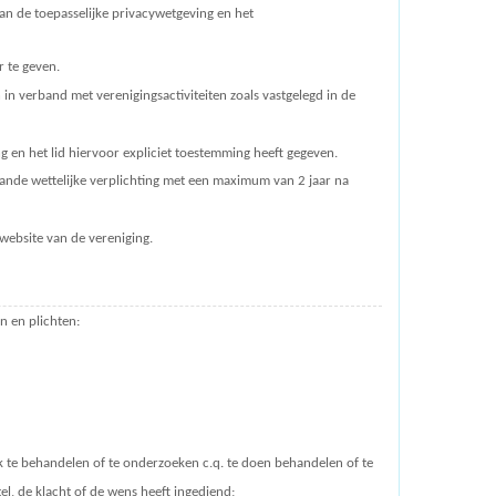
n de toepasselijke privacywetgeving en het
r te geven.
n verband met verenigingsactiviteiten zoals vastgelegd in de
en het lid hiervoor expliciet toestemming heeft gegeven.
ande wettelijke verplichting met een maximum van 2 jaar na
website van de vereniging.
n en plichten:
jk te behandelen of te onderzoeken c.q. te doen behandelen of te
l, de klacht of de wens heeft ingediend;