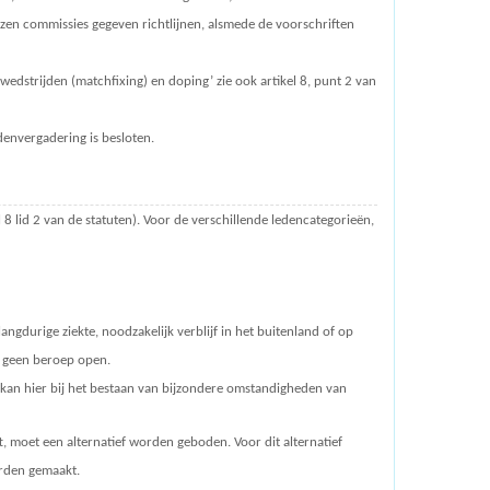
zen commissies gegeven richtlijnen, alsmede de voorschriften
edstrijden (matchfixing) en doping’ zie ook artikel 8, punt 2 van
denvergadering is besloten.
l 8 lid 2 van de statuten). Voor de verschillende ledencategorieën,
ngdurige ziekte, noodzakelijk verblijf in het buitenland of op
at geen beroep
open.
r kan hier bij het bestaan van bijzondere omstandigheden van
, moet een alternatief worden geboden. Voor dit alternatief
orden gemaakt.