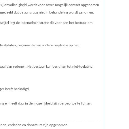
 Bij onvolledigheid wordt voor zover mogelijk contact opgenomen
meegedeeld dat de aanvraag niet in behandeling wordt genomen.
wijfel legt de ledenadministratie dit voor aan het bestuur om
de statuten, reglementen en andere regels die op het
gaaf van redenen. Het bestuur kan besluiten tot niet-toelating
er heeft beëindigd.
g en heeft daarin de mogelijkheid zijn beroep toe te lichten.
leden, ereleden en donateurs zijn opgenomen.