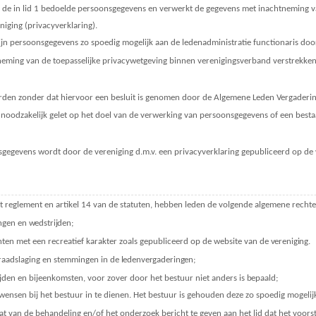
 de in lid 1 bedoelde persoonsgegevens en verwerkt de gegevens met inachtneming va
niging (privacyverklaring).
 zijn persoonsgegevens zo spoedig mogelijk aan de ledenadministratie functionaris doo
ming van de toepasselijke privacywetgeving binnen verenigingsverband verstrekken i
den zonder dat hiervoor een besluit is genomen door de Algemene Leden Vergadering 
oodzakelijk gelet op het doel van de verwerking van persoonsgegevens of een besta
gegevens wordt door de vereniging d.m.v. een privacyverklaring gepubliceerd op de 
dit reglement en artikel 14 van de statuten, hebben leden de volgende algemene rechte
ingen en
wedstrijden;
ten met een recreatief karakter zoals gepubliceerd op de website van de
vereniging.
raadslaging en stemmingen in de
ledenvergaderingen;
ijden en bijeenkomsten, voor zover door het bestuur niet anders is
bepaald;
 wensen bij het bestuur in te dienen. Het bestuur is gehouden deze zo spoedig mogeli
 van de behandeling en/of het onderzoek bericht te geven aan het lid dat het voorste