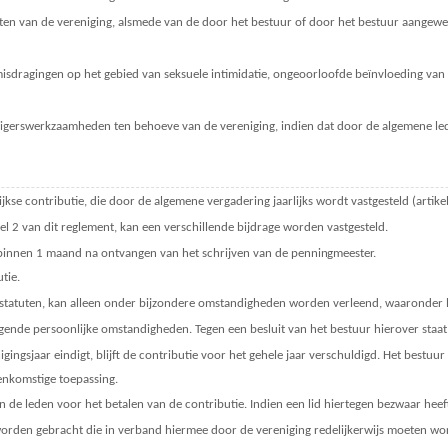
nten van de vereniging, alsmede van de door het bestuur of door het bestuur aangewe
isdragingen op het gebied van seksuele intimidatie, ongeoorloofde beïnvloeding van w
willigerswerkzaamheden ten behoeve van de vereniging, indien dat door de algemene le
ijkse contributie, die door de algemene vergadering jaarlijks wordt vastgesteld (artike
l 2 van dit reglement, kan een verschillende bijdrage worden vastgesteld.
n binnen 1 maand na ontvangen van het schrijven van de
penningmeester.
tie.
de statuten, kan alleen onder bijzondere omstandigheden worden verleend, waaronder la
gende persoonlijke omstandigheden. Tegen een besluit van het bestuur hierover sta
ingsjaar eindigt, blijft de contributie voor het gehele jaar verschuldigd. Het bestuu
eenkomstige toepassing.
de leden voor het betalen van de contributie. Indien een lid hiertegen bezwaar heeft
worden gebracht die in verband hiermee door de vereniging redelijkerwijs moeten w