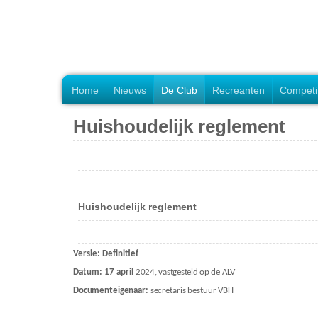
Home
Nieuws
De Club
Recreanten
Competi
Huishoudelijk reglement
Huishoudelijk reglement
Versie: Definitief
Datum: 17 april
2024, vastgesteld op de ALV
Documenteigenaar:
secretaris
bestuur
VBH