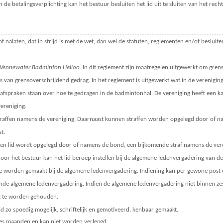
an de betalingsverplichting kan het bestuur besluiten het lid uit te sluiten van het rech
of nalaten, dat in strijd is met de wet, dan wel de statuten, reglementen en/of beslu
ij Vennewater Badminton Heiloo
. In dit reglement zijn maatregelen uitgewerkt om gren
is van grensoverschrijdend gedrag. In het reglement is uitgewerkt wat in de verenigi
 afspraken staan over hoe te gedragen in de badmintonhal. De vereniging heeft een ka
vereniging.
straffen namens de vereniging. Daarnaast kunnen straffen worden opgelegd door of n
t.
 een lid wordt opgelegd door of namens de bond, een bijkomende straf namens de vere
door het bestuur kan het lid beroep instellen bij de algemene ledenvergadering van de 
e worden gemaakt bij de algemene ledenvergadering. Indiening kan per gewone post of
nde algemene ledenvergadering. Indien de algemene ledenvergadering niet binnen zes
g te worden gehouden.
lid zo spoedig mogelijk, schriftelijk en gemotiveerd, kenbaar
gemaakt.
 zes maanden en kan niet worden
verlengd.