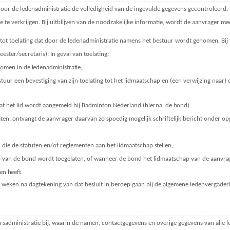
oor de ledenadministratie de volledigheid van de ingevulde gegevens gecontroleerd.
 te verkrijgen. Bij uitblijven van de noodzakelijke informatie, wordt de aanvrager 
ot toelating dat door de ledenadministratie namens het bestuur wordt genomen. Bij t
ester/secretaris). In geval van toelating:
nomen in de
ledenadministratie;
tuur een bevestiging van zijn toelating tot het lidmaatschap en (een verwijzing naar) 
at het lid wordt aangemeld bij Badminton Nederland (hierna: de
bond).
laten, ontvangt de aanvrager daarvan zo spoedig mogelijk schriftelijk bericht onder op
n die de statuten en/of reglementen aan het lidmaatschap
stellen;
p van de bond wordt toegelaten, of wanneer de bond het lidmaatschap van de aanvrag
ren
heeft.
r weken na dagtekening van dat besluit in beroep gaan bij de algemene ledenvergaderin
rsadministratie bij, waarin de namen, contactgegevens en overige gegevens van alle 