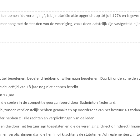
 noemen "de vereniging", is bij notariële akte opgericht op 16 juli 1976 en is gevest
amenhang met de statuten van de vereniging, zoals deze laatstelijk zijn vastgesteld bi
tief beoefenen, beoefend hebben of willen gaan beoefenen. Daarbij onderscheiden 
ie de leeftijd van 18 jaar nog niet hebben
bereikt.
an 17
jaar.
n die spelen in de competitie georganiseerd door Badminton
Nederland.
ng bijzonder verdienstelijk hebben gemaakt en op voordracht van het bestuur als zo
rder hebben zij alle rechten en verplichtingen van de
leden.
n die door het bestuur zijn toegelaten en die de vereniging (direct of indirect) fina
en verplichtingen dan die hen in of krachtens de statuten en/of reglementen zijn t