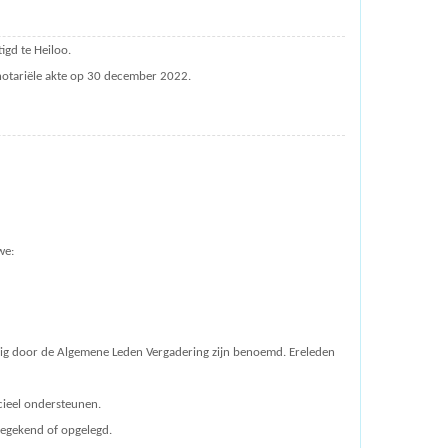
igd te Heiloo.
j notariële akte op 30 december 2022.
we:
danig door de Algemene Leden Vergadering zijn benoemd.
Ereleden
ncieel ondersteunen.
oegekend of opgelegd.