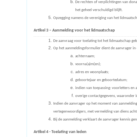
De rechten of verplichtingen van dona
het geheel verschuldigd blijft.
Opzegging namens de vereniging van het lidmaatsc
Artikel 3 – Aanmelding voor het
lidmaatschap
De aanvraag voor toelating tot het lidmaatschap ge
Op het aanmeldingsformulier dient de aanvrager in 
achternaam;
voorna(a)m(en);
adres en
woonplaats;
geboortejaar en
geboortedatum;
indien van toepassing: voorletters en
overige contactgegevens, waaronder i
Indien de aanvrager op het moment van aanmelding de
vertegenwoordigers, met vermelding van diens acht
Bij de aanmelding verklaart de aanvrager kennis g
Artikel 4 - Toelating van
leden