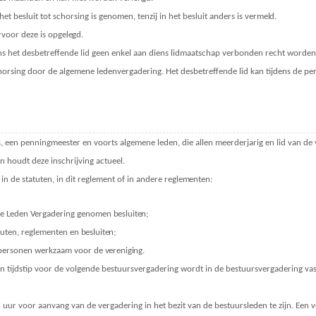
t besluit tot schorsing is genomen, tenzij in het besluit anders is
vermeld.
rvoor deze is
opgelegd.
ns het desbetreffende lid geen enkel aan diens lidmaatschap verbonden recht worde
horsing door de algemene ledenvergadering. Het desbetreffende lid kan tijdens de pe
is, een penningmeester en voorts algemene leden, die allen meerderjarig en lid van de v
 houdt deze inschrijving actueel.
n de statuten, in dit reglement of in andere
reglementen:
ne Leden Vergadering genomen
besluiten;
atuten, reglementen en
besluiten;
 personen werkzaam voor de
vereniging.
n tijdstip voor de volgende bestuursvergadering wordt in de bestuursvergadering vastg
ur voor aanvang van de vergadering in het bezit van de bestuursleden te zijn. Een v