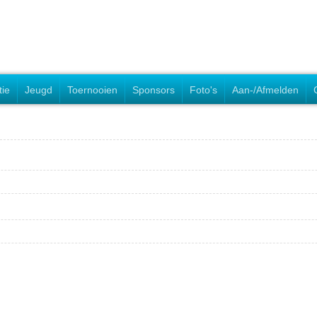
tie
Jeugd
Toernooien
Sponsors
Foto's
Aan-/Afmelden