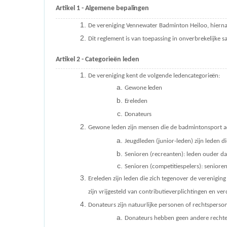
Artikel 1 - Algemene
bepalingen
De vereniging Vennewater Badminton Heiloo, hierna te
Dit reglement is van toepassing in onverbrekelijke s
Artikel 2 - Categorieën
leden
De vereniging kent de volgende
ledencategorieën:
Gewone
leden
Ereleden
Donateurs
Gewone leden zijn mensen die de badmintonsport ac
Jeugdleden (junior-leden) zijn leden d
Senioren (recreanten): leden ouder d
Senioren (competitiespelers): seniore
Ereleden zijn leden die zich tegenover de verenigi
zijn vrijgesteld van contributieverplichtingen en ve
Donateurs zijn natuurlijke personen of rechtspersone
Donateurs hebben geen andere rechten 