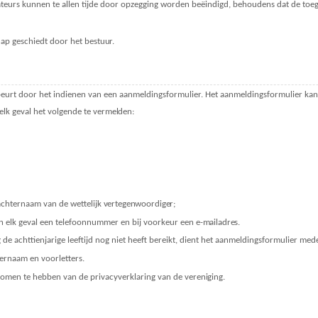
teurs kunnen te allen tijde door opzegging worden beëindigd, behoudens dat de toeg
hap geschiedt door het
bestuur.
beurt door het indienen van een aanmeldingsformulier. Het aanmeldingsformulier kan
elk geval het volgende te
vermelden:
 achternaam van de wettelijk
vertegenwoordiger;
n elk geval een telefoonnummer en bij voorkeur een e-
mailadres.
 achttienjarige leeftijd nog niet heeft bereikt, dient het aanmeldingsformulier mede
ernaam en voorletters.
enomen te hebben van de privacyverklaring van de
vereniging.