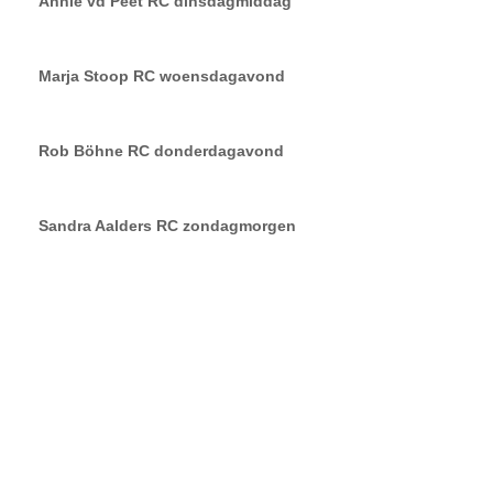
Annie vd Peet RC dinsdagmiddag
Marja Stoop RC woensdagavond
Rob Böhne RC donderdagavond
Sandra Aalders RC zondagmorgen