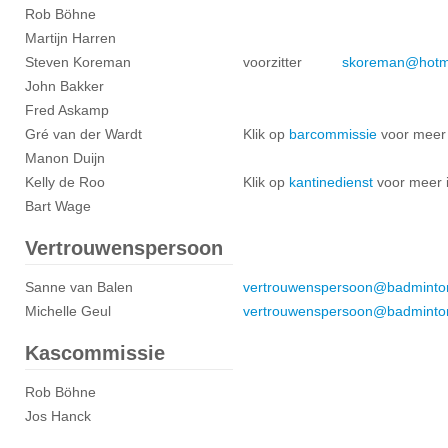
Rob Böhne
Martijn Harren
Steven Koreman
voorzitter
skoreman@hotm
John Bakker
Fred Askamp
Gré van der Wardt
Klik op
barcommissie
voor meer 
Manon Duijn
Kelly de Roo
Klik op
kantinedienst
voor meer 
Bart Wage
Vertrouwenspersoon
Sanne van Balen
vertrouwenspersoon@
badminto
Michelle Geul
vertrouwenspersoon@badminton
Kascommissie
Rob Böhne
Jos Hanck