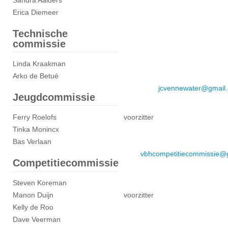
Sandra Aalders
Erica Diemeer
Technische
commissie
Linda Kraakman
Arko de Betué
jcvennewater@gmail
Jeugdcommissie
Ferry Roelofs
voorzitter
Tinka Monincx
Bas Verlaan
vbhcompetitiecommissie@
Competitiecommissie
Steven Koreman
Manon Duijn
voorzitter
Kelly de Roo
Dave Veerman