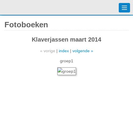
Togg
navi
Fotoboeken
Klaverjassen maart 2014
« vorige
|
index
|
volgende »
groep1