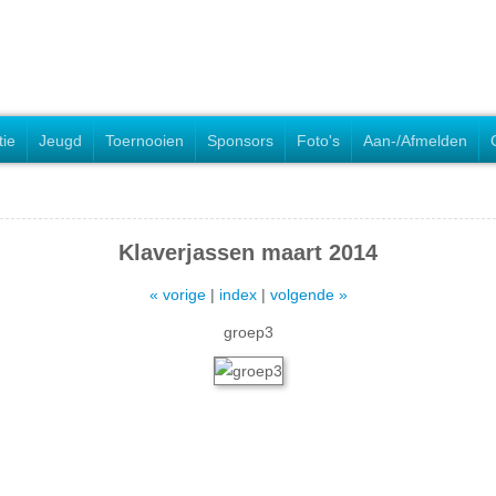
tie
Jeugd
Toernooien
Sponsors
Foto's
Aan-/Afmelden
Klaverjassen maart 2014
« vorige
|
index
|
volgende »
groep3