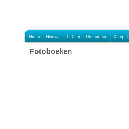
Home
Nieuws
De Club
Recreanten
Competi
Fotoboeken