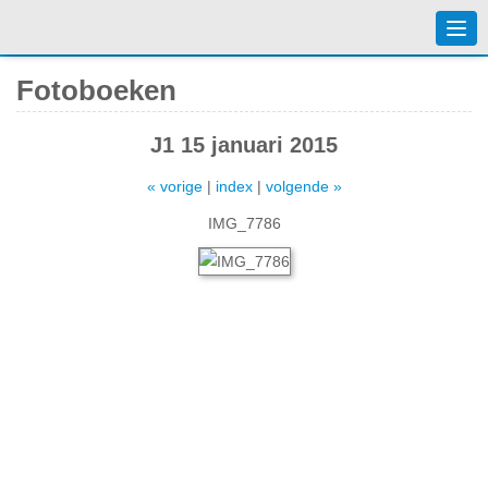
Togg
navi
Fotoboeken
J1 15 januari 2015
« vorige
|
index
|
volgende »
IMG_7786