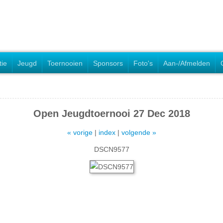
tie
Jeugd
Toernooien
Sponsors
Foto's
Aan-/Afmelden
Open Jeugdtoernooi 27 Dec 2018
« vorige
|
index
|
volgende »
DSCN9577