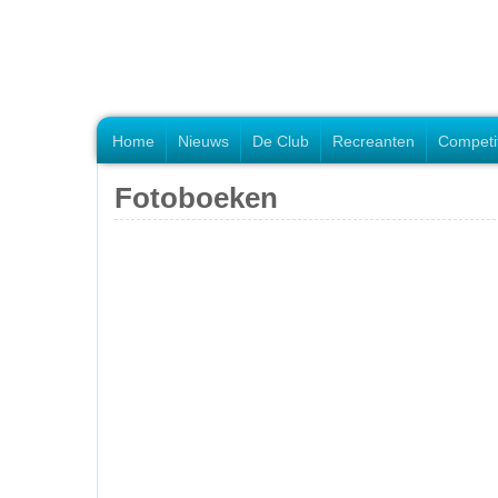
Home
Nieuws
De Club
Recreanten
Competi
Fotoboeken