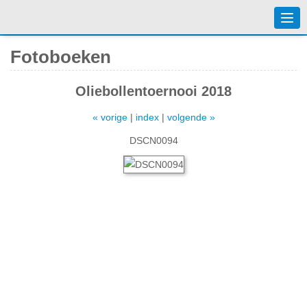
Togg
navi
Fotoboeken
Oliebollentoernooi 2018
« vorige
|
index
|
volgende »
DSCN0094