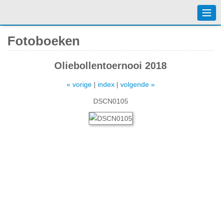
Togg
navi
Fotoboeken
Oliebollentoernooi 2018
« vorige
|
index
|
volgende »
DSCN0105