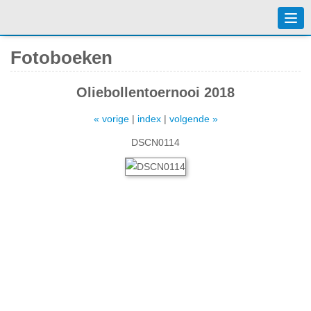
Togg
navi
Fotoboeken
Oliebollentoernooi 2018
« vorige
|
index
|
volgende »
DSCN0114