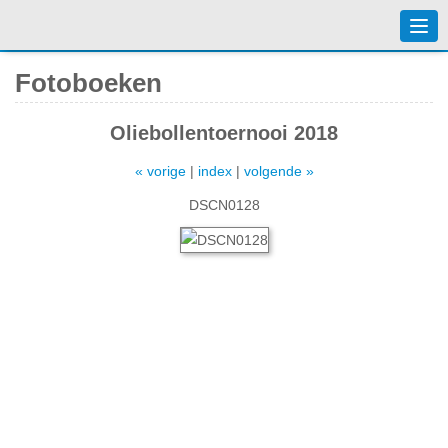
Togg
navi
Fotoboeken
Oliebollentoernooi 2018
« vorige
|
index
|
volgende »
DSCN0128