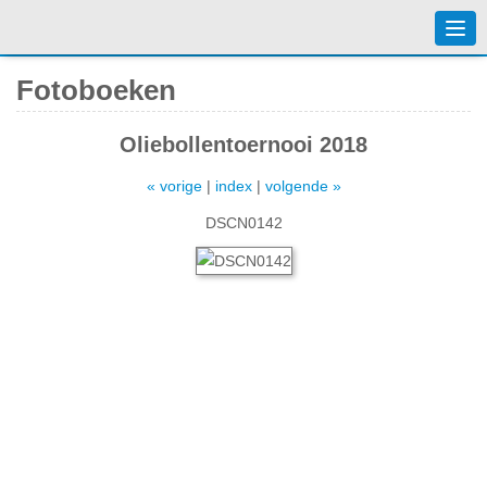
Togg
navi
Fotoboeken
Oliebollentoernooi 2018
« vorige
|
index
|
volgende »
DSCN0142