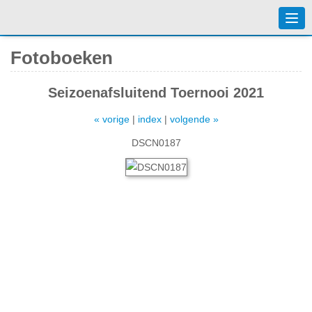
Togg
navi
Fotoboeken
Seizoenafsluitend Toernooi 2021
« vorige
|
index
|
volgende »
DSCN0187