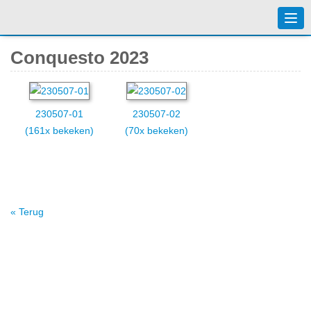
Togg
navi
Conquesto 2023
230507-01
230507-02
(161x bekeken)
(70x bekeken)
« Terug