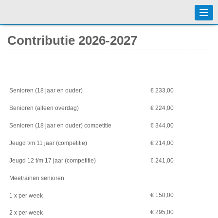
Togg
navi
Contributie 2026-2027
Senioren (18 jaar en ouder)
€ 233,00
Senioren (alleen overdag)
€ 224,00
Senioren (18 jaar en ouder) competitie
€ 344,00
Jeugd t/m 11 jaar (competitie)
€ 214,00
Jeugd 12 t/m 17 jaar (competitie)
€ 241,00
Meetrainen senioren
€ 150,00
1 x per week
€ 295,00
2 x per week