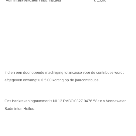
Administratiekosten / inschrijfgeld
€ 15,00
Indien een doorlopende machtiging tot incasso voor de contributie wordt
afgegeven ontvangt u € 5,00 korting op de jaarcontributie.
Ons bankrekeningnummer is NL12 RABO 0327 0476 58 t.n.v Vennewater
Badminton Heiloo.