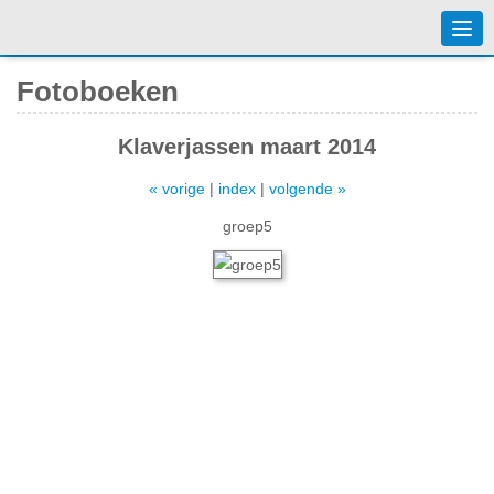
Togg
navi
Fotoboeken
Klaverjassen maart 2014
« vorige
|
index
|
volgende »
groep5