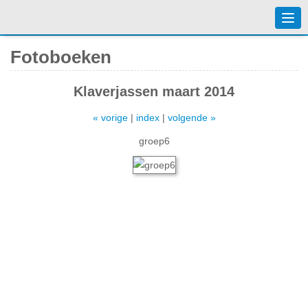
Togg
navi
Fotoboeken
Klaverjassen maart 2014
« vorige
|
index
|
volgende »
groep6