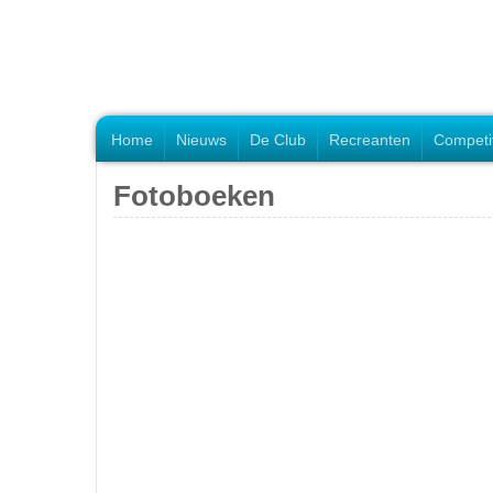
Home
Nieuws
De Club
Recreanten
Competi
Fotoboeken