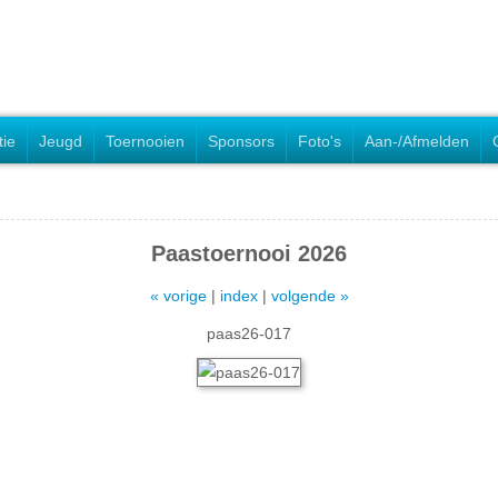
tie
Jeugd
Toernooien
Sponsors
Foto's
Aan-/Afmelden
Paastoernooi 2026
« vorige
|
index
|
volgende »
paas26-017