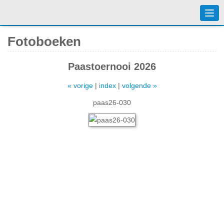
Togg
navi
Fotoboeken
Paastoernooi 2026
« vorige
|
index
|
volgende »
paas26-030