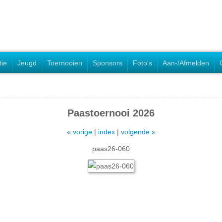
tie
Jeugd
Toernooien
Sponsors
Foto's
Aan-/Afmelden
Paastoernooi 2026
« vorige
|
index
|
volgende »
paas26-060