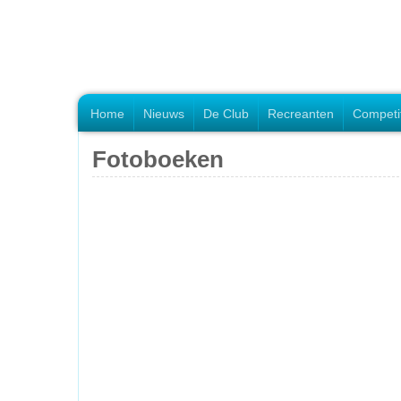
Home
Nieuws
De Club
Recreanten
Competi
Fotoboeken