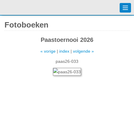
Togg
navi
Fotoboeken
Paastoernooi 2026
« vorige
|
index
|
volgende »
paas26-033