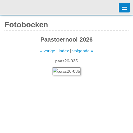
Togg
navi
Fotoboeken
Paastoernooi 2026
« vorige
|
index
|
volgende »
paas26-035