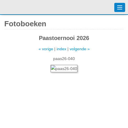
Togg
navi
Fotoboeken
Paastoernooi 2026
« vorige
|
index
|
volgende »
paas26-040